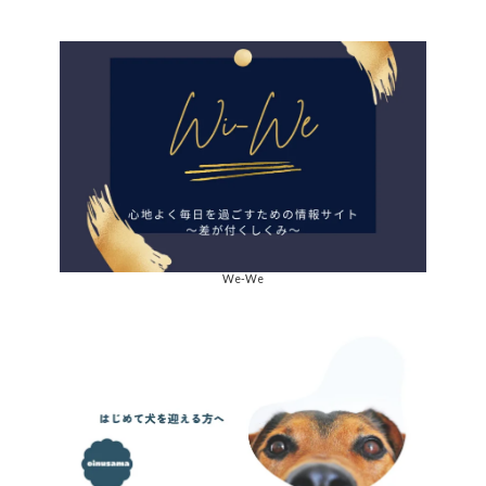
We-We