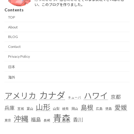
い、このブログを作りました。
Contents
TOP
About
BLOG
Contact
Privacy Policy
日本
海外
カナダ
アメリカ
ハワイ
京都
キューバ
山形
島根
愛媛
兵庫
宮城
富山
山梨
岐阜
岡山
広島
徳島
青森
沖縄
福島
香川
東京
長崎