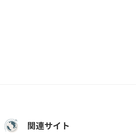
2024年7月1日
日本
海外
カナダ
アメリカ
ハワイ
京都
キューバ
山形
島根
愛媛
兵庫
宮城
富山
山梨
岐阜
岡山
広島
徳島
青森
沖縄
福島
香川
東京
長崎
関連サイト