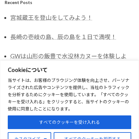
Recent Posts
宮城蔵王を登山をしてみよう！
長崎の壱岐の島、辰の島を１日で満喫！
GWは山形の飯豊で水没林カヌーを体験しよ
う！
Cookieについて
当サイトは、お客様のブラウジング体験を向上させ、パーソナ
冬にしか登山できない山が蔵王にある！氷瀑ツ
ライズされた広告やコンテンツを提供し、当社のトラフィック
アー
を分析するためにクッキーを使用しています。「すべてのクッ
キーを受け入れる」をクリックすると、当サイトのクッキーの
使用に同意したことになります。
奥入瀬渓流ホテル無料の朝一氷瀑ツアーと朝ご
はん
すべてのクッキーを受け入れる
カスタマイズ
すべてのクッキーを拒否する